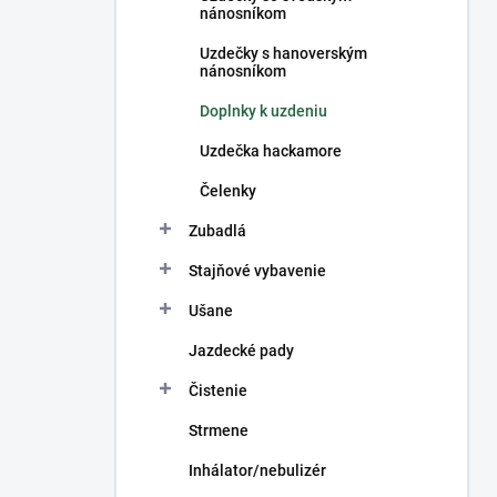
nánosníkom
Uzdečky s hanoverským
nánosníkom
Doplnky k uzdeniu
Uzdečka hackamore
Čelenky
Zubadlá
Stajňové vybavenie
Ušane
Jazdecké pady
Čistenie
Strmene
Inhálator/nebulizér