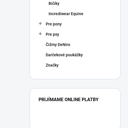
Bičíky
Incrediwear Equine
Pre pony
Pre psy
Čižmy DeNiro
Darčekové poukážky
Značky
PRIJÍMAME ONLINE PLATBY