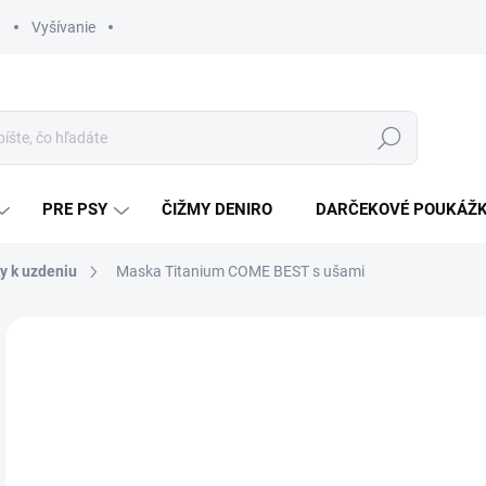
Vyšívanie
Hľadať
PRE PSY
ČIŽMY DENIRO
DARČEKOVÉ POUKÁŽ
y k uzdeniu
Maska Titanium COME BEST s ušami
ZNAČKA:
LAMICELL
€
Jedn
ZVO
cena
VAR