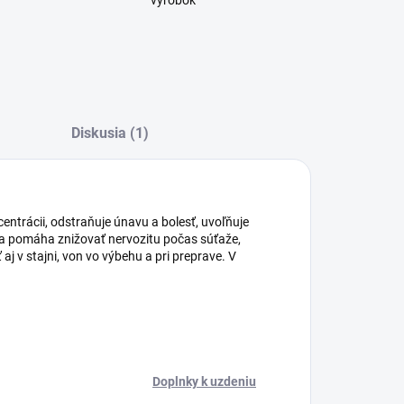
výrobok
Diskusia (1)
trácii, odstraňuje únavu a bolesť, uvoľňuje
na pomáha znižovať nervozitu počas súťaže,
aj v stajni, von vo výbehu a pri preprave. V
Doplnky k uzdeniu