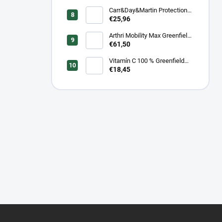
Carr&Day&Martin Protection
Plus, balenie 500ml
€25,96
Arthri Mobility Max Greenfield
Equine s mrkvovou príchuťou -
€61,50
komplexná kĺbová výživa pre
kone 1 kg/ 3 kg
Vitamín C 100 % Greenfield
Equine - 1 kg/ 3 kg
€18,45
Z
á