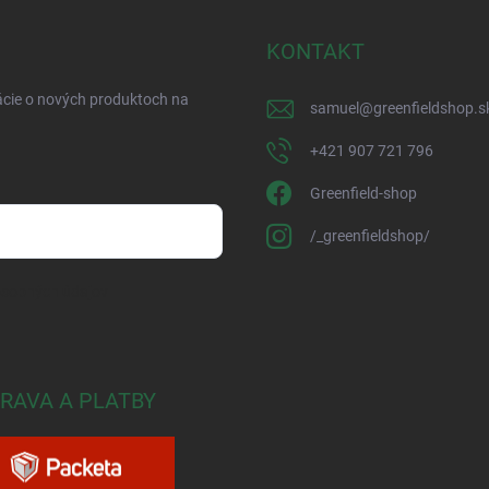
KONTAKT
ácie o nových produktoch na
samuel
@
greenfieldshop.s
+421 907 721 796
Greenfield-shop
/_greenfieldshop/
osobných údajov
RAVA A PLATBY