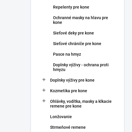
n
Repelenty pre kone
e
l
Ochranné masky na hlavu pre
kone
Sieťové deky pre kone
Sieťové chrániče pre kone
Pasce na hmyz
Doplnky výživy - ochrana proti
hmyzu
Doplnky výživy pre kone
Kozmetika pre kone
Ohlávky, vodítka, masky a klkacie
remene pre kone
Lonžovanie
Strmeňové remene