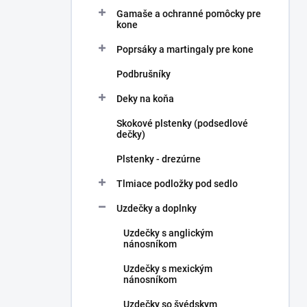
Gamaše a ochranné pomôcky pre
kone
Poprsáky a martingaly pre kone
Podbrušníky
Deky na koňa
Skokové plstenky (podsedlové
dečky)
Plstenky - drezúrne
Tlmiace podložky pod sedlo
Uzdečky a doplnky
Uzdečky s anglickým
nánosníkom
Uzdečky s mexickým
nánosníkom
Uzdečky so švédskym