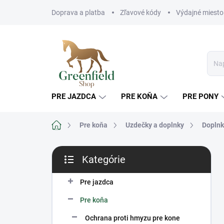
Prejsť
Doprava a platba
Zľavové kódy
Výdajné miesto
na
obsah
PRE JAZDCA
PRE KOŇA
PRE PONY
Domov
Pre koňa
Uzdečky a doplnky
Doplnk
B
Kategórie
o
Preskočiť
č
kategórie
n
Pre jazdca
ý
Pre koňa
p
a
Ochrana proti hmyzu pre kone