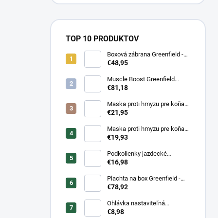
TOP 10 PRODUKTOV
Boxová zábrana Greenfield -
modrá/modrá -
€48,95
biela/kráľovská modrá
Muscle Boost Greenfield
Equine 1,5 kg – DUO PACK
€81,18
(1+1 zdarma)
Maska proti hmyzu pre koňa
strečová Waldhausen s
€21,95
ochranou nosa
Maska proti hmyzu pre koňa
strečová Waldhausen
€19,93
Podkolienky jazdecké
Makebe Pro Rider
€16,98
Plachta na box Greenfield -
modrá/modrá -
€78,92
biela/kráľovská modrá
Ohlávka nastaviteľná
Greenfield pre žriebätá
€8,98