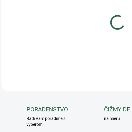
Tit
v ko
napä
DETA
PORADENSTVO
ČIŽMY DE
Radi Vám poradíme s
na mieru
výberom