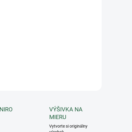
−
+
Pridať do košíka
ánová maska podporuje vášho koňa tým, že pomáha
ncentrácii, odstraňuje únavu a bolesť, uvoľňuje
tie a zvyšuje energiu. Veľkosť: full
ILNÉ INFORMÁCIE
OPÝTAŤ SA
 NIRO
VÝŠIVKA NA
MIERU
Vytvorte si originálny