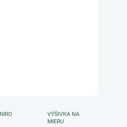
IANT
−
+
Pridať do košíka
ová deka s dielom na krk (nie je odopínateľný) a
ínateľnou ochranou hlavy zabezpečuje maximálnu
anu proti hmyzu. Široký pás na zapínanie chráni pred
om aj oblasť brucha. V zadnej časti chránič chvosta.
ILNÉ INFORMÁCIE
OPÝTAŤ SA
 NIRO
VÝŠIVKA NA
MIERU