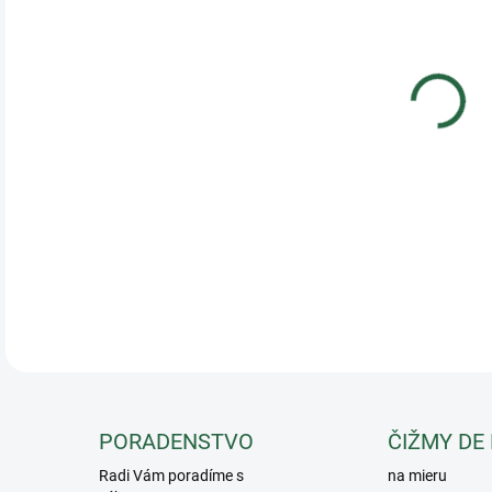
VAR
Sieť
odop
ochr
hmyz
DETA
PORADENSTVO
ČIŽMY DE
Radi Vám poradíme s
na mieru