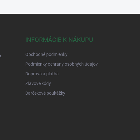
INFORMÁCIE K NÁKUPU
Obchodné podmienky
k
Podmienky ochrany osobných údajov
Doprava a platba
Zľavové kódy
Darčekové poukážky