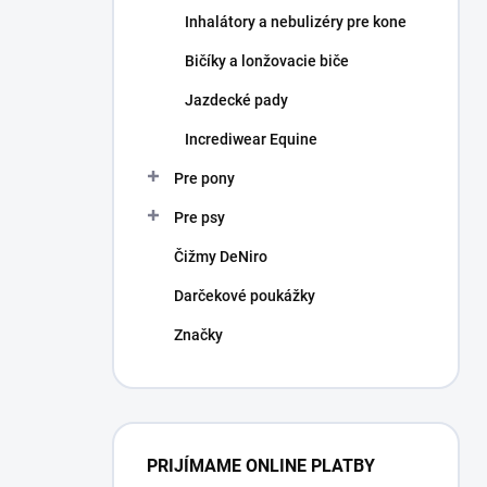
Inhalátory a nebulizéry pre kone
Bičíky a lonžovacie biče
Jazdecké pady
Incrediwear Equine
Pre pony
Pre psy
Čižmy DeNiro
Darčekové poukážky
Značky
PRIJÍMAME ONLINE PLATBY