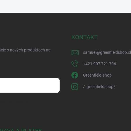
KONTAKT
ácie o nových produktoch na
samuel
@
greenfieldshop.s
+421 907 721 796
Greenfield-shop
/_greenfieldshop/
osobných údajov
RAVA A PLATBY