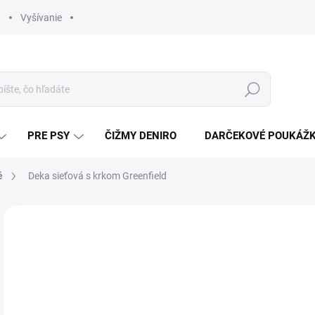
Vyšívanie
Hľadať
PRE PSY
ČIŽMY DENIRO
DARČEKOVÉ POUKÁŽ
é
Deka sieťová s krkom Greenfield
ZNAČKA:
GREENFIELD SELECTION
AKCIA
od
Jedn
ZVO
cena