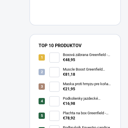
TOP 10 PRODUKTOV
Boxová zábrana Greenfield -
modrá/modrá -
€48,95
biela/kráľovská modrá
Muscle Boost Greenfield
Equine 1,5 kg – DUO PACK
€81,18
(1+1 zdarma)
Maska proti hmyzu pre koňa
strečová Waldhausen s
€21,95
ochranou nosa
Podkolienky jazdecké
Makebe Pro Rider
€16,98
Plachta na box Greenfield -
modrá/modrá -
€78,92
biela/kráľovská modrá
Podbrušník Equestro candice