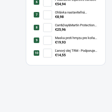
€54,94
Ohlávka nastaviteľná
Greenfield pre žriebätá
€8,98
Carr&Day&Martin Protection
Plus, balenie 500ml
€25,96
Maska proti hmyzu pre koňa
strečová Waldhausen
€19,93
Ľanový olej TRM - Podporuje
trávenie a stav srsti
€14,55