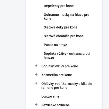
n
Repelenty pre kone
e
l
Ochranné masky na hlavu pre
kone
Sieťové deky pre kone
Sieťové chrániče pre kone
Pasce na hmyz
Doplnky výživy - ochrana proti
hmyzu
Doplnky výživy pre kone
Kozmetika pre kone
Ohlávky, vodítka, masky a klkacie
remene pre kone
Lonžovanie
Jazdecké strmene