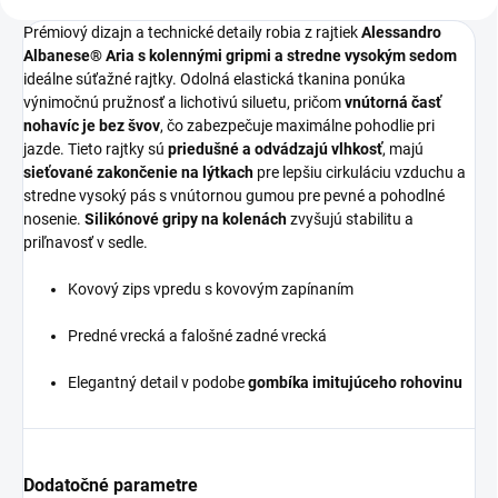
Prémiový dizajn a technické detaily robia z rajtiek
Alessandro
Albanese® Aria s kolennými gripmi a stredne vysokým sedom
ideálne súťažné rajtky. Odolná elastická tkanina ponúka
výnimočnú pružnosť a lichotivú siluetu, pričom
vnútorná časť
nohavíc je bez švov
, čo zabezpečuje maximálne pohodlie pri
jazde. Tieto rajtky sú
priedušné a odvádzajú vlhkosť
, majú
sieťované zakončenie na lýtkach
pre lepšiu cirkuláciu vzduchu a
stredne vysoký pás s vnútornou gumou pre pevné a pohodlné
nosenie.
Silikónové gripy na kolenách
zvyšujú stabilitu a
priľnavosť v sedle.
Kovový zips vpredu s kovovým zapínaním
Predné vrecká a falošné zadné vrecká
Elegantný detail v podobe
gombíka imitujúceho rohovinu
Dodatočné parametre