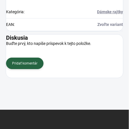
Kategória
:
Dámske rajtky
EAN
:
Zvoľte variant
Diskusia
Buďte prvý, kto napíše príspevok k tejto položke.
Pridať komentár
Z
á
p