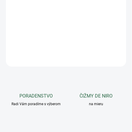
−
+
Pridať do košíka
Dámska skrátená mikina Equestro z bavlnenej zmesi fleecu s
nastaviteľným pásom. Vďaka zloženiu je tento odev ideálny do
najchladnejších dní.
DETAILNÉ INFORMÁCIE
OPÝTAŤ SA
PORADENSTVO
ČIŽMY DE NIRO
Radi Vám poradíme s výberom
na mieru