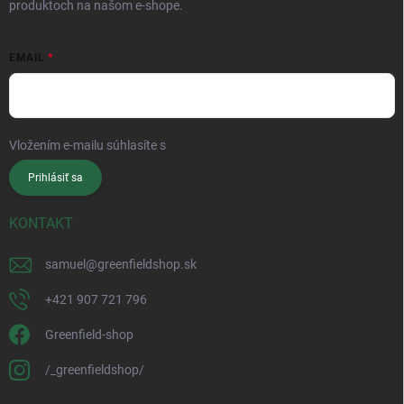
produktoch na našom e-shope.
EMAIL
Vložením e-mailu súhlasíte s
podmienkami ochrany osobných údajov
Prihlásiť sa
KONTAKT
samuel
@
greenfieldshop.sk
+421 907 721 796
Greenfield-shop
/_greenfieldshop/