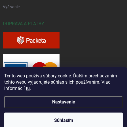
Vyšívanie
DOPRAVA A PLATBY
Tento web používa súbory cookie. Ďalším prechádzaním
tohto webu vyjadrujete súhlas s ich používaním. Viac
informácií
tu
.
Nastavenie
Copyright 2026
Greenfieldshop.sk
. Všetky práva vyhradené.
Súhlasím
Vytvoril Shoptet