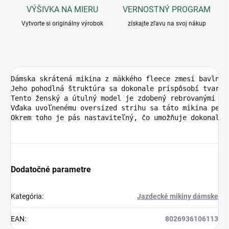
VÝŠIVKA NA MIERU
VERNOSTNÝ PROGRAM
Vytvorte si originálny výrobok
získajte zľavu na svoj nákup
Dámska skrátená mikina z mäkkého fleece zmesi bavlny 
Jeho pohodlná štruktúra sa dokonale prispôsobí tvaru a
Tento ženský a útulný model je zdobený rebrovanými ma
Vďaka uvoľnenému oversized strihu sa táto mikina perf
Okrem toho je pás nastaviteľný, čo umožňuje dokonalé 
Dodatočné parametre
Kategória
:
Jazdecké mikiny dámske
EAN
:
8026936106113