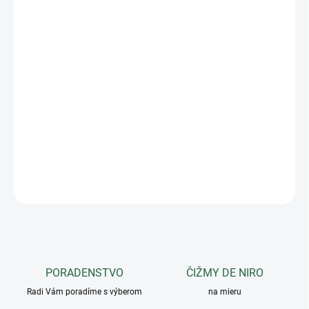
−
+
Pridať do košíka
Kvalitná maska proti hmyzu vyrobená z jemnej sieťovanej tkaniny
poskytuje spoľahlivú ochranu pred muchami a ďalším dotieravým
hmyzom. Špeciálne čierno-biele farebné prevedenie vytvára
optický efekt, ktorý pomáha odpudzovať hmyz a zvyšuje účinnosť
ochrany v porovnaní s bežnými maskami.
DETAILNÉ INFORMÁCIE
OPÝTAŤ SA
PORADENSTVO
ČIŽMY DE NIRO
Radi Vám poradíme s výberom
na mieru