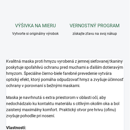
VÝŠIVKA NA MIERU
VERNOSTNÝ PROGRAM
Vytvorte si originálny výrobok
získajte zľavu na svoj nákup
Kvalitná maska proti hmyzu vyrobená z jemnej sieťovanej tkaniny
poskytuje spoľahlivú ochranu pred muchami a ďalším dotieravým
hmyzom. Špeciálne čierno-biele farebné prevedenie vytvára
optický efekt, ktorý pomáha odpudzovať hmyz a zvyšuje účinnosť
ochrany v porovnaní s bežnými maskami.
Maska je navrhnutá s extra priestorom v oblasti očí, aby
nedochádzalo ku kontaktu materiálu s citlivým okolím oka a bol
zaistený maximálny komfort. Praktický otvor pre hrivu (ofinu)
zvyšuje pohodlie pri nosení.
Vlastnosti: