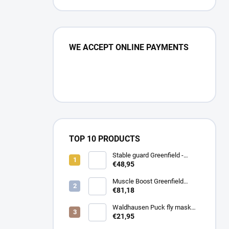
WE ACCEPT ONLINE PAYMENTS
TOP 10 PRODUCTS
Stable guard Greenfield -
navy/navy - whie/royal blue
€48,95
Muscle Boost Greenfield
Equine 1,5 kg – DUO PACK
€81,18
(1+1 zdarma)
Waldhausen Puck fly mask
with nose protection
€21,95