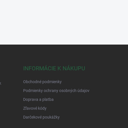
INFORMÁCIE K NÁKUPU
Obchodné podmienky
k
Podmienky ochrany osobných údajov
Doprava a platba
Zľavové kódy
Darčekové poukážky