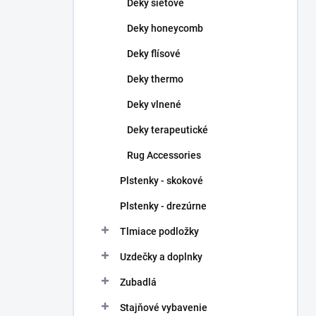
Deky sieťové
Deky honeycomb
Deky flísové
Deky thermo
Deky vlnené
Deky terapeutické
Rug Accessories
Plstenky - skokové
Plstenky - drezúrne
Tlmiace podložky
Uzdečky a doplnky
Zubadlá
Stajňové vybavenie