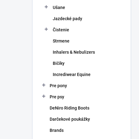
Ušane
Jazdecké pady
Čistenie
Strmene
Inhalers & Nebulizers
Bičíky
Incrediwear Equine
Pre pony
Pre psy
DeNiro Riding Boots
Darčekové poukážky
Brands