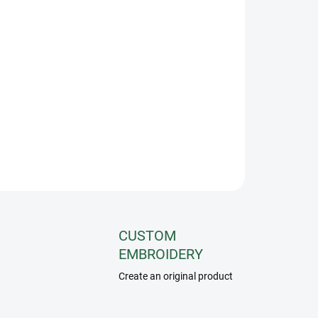
−
+
Add to cart
re riding sheet with 1 simple galloon. Attachment on the
le and removable tail strip. Made out of thermic, sweat
rbing fabric who helps the horse for warm-up/cool-down.
 for the winter.
ASK
CUSTOM
EMBROIDERY
Create an original product