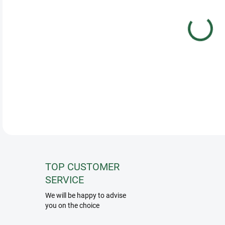
Squa
sadd
abso
Ideal
TOP CUSTOMER
SERVICE
We will be happy to advise
you on the choice