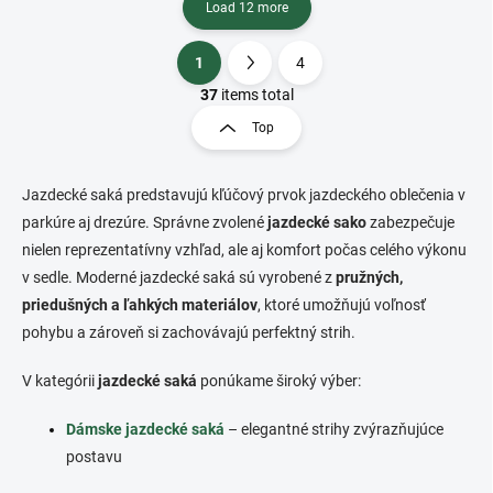
Load 12 more
1
4
L
P
i
a
37
items total
s
g
Top
t
i
i
n
n
a
g
Jazdecké saká predstavujú kľúčový prvok jazdeckého oblečenia v
t
c
parkúre aj drezúre. Správne zvolené
jazdecké sako
zabezpečuje
o
i
nielen reprezentatívny vzhľad, ale aj komfort počas celého výkonu
n
o
v sedle. Moderné jazdecké saká sú vyrobené z
t
pružných,
n
r
priedušných a ľahkých materiálov
, ktoré umožňujú voľnosť
o
pohybu a zároveň si zachovávajú perfektný strih.
l
s
V kategórii
jazdecké saká
ponúkame široký výber:
Dámske jazdecké saká
– elegantné strihy zvýrazňujúce
postavu