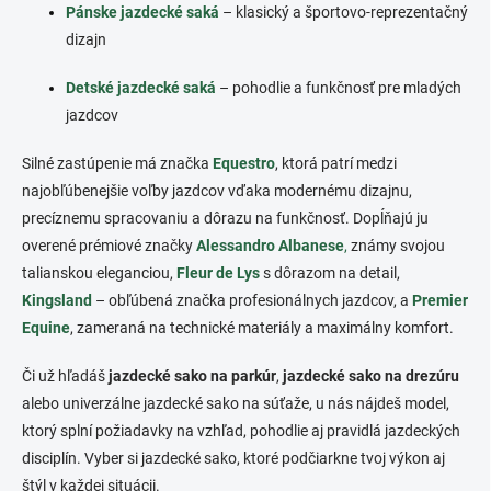
Pánske jazdecké saká
– klasický a športovo-reprezentačný
dizajn
Detské jazdecké saká
– pohodlie a funkčnosť pre mladých
jazdcov
Silné zastúpenie má značka
Equestro
, ktorá patrí medzi
najobľúbenejšie voľby jazdcov vďaka modernému dizajnu,
precíznemu spracovaniu a dôrazu na funkčnosť. Dopĺňajú ju
overené prémiové značky
Alessandro Albanese
,
známy svojou
talianskou eleganciou,
Fleur de Lys
s dôrazom na detail,
Kingsland
– obľúbená značka profesionálnych jazdcov, a
Premier
Equine
, zameraná na technické materiály a maximálny komfort.
Či už hľadáš
jazdecké sako na parkúr
,
jazdecké sako na drezúru
alebo univerzálne jazdecké sako na súťaže, u nás nájdeš model,
ktorý splní požiadavky na vzhľad, pohodlie aj pravidlá jazdeckých
disciplín. Vyber si jazdecké sako, ktoré podčiarkne tvoj výkon aj
štýl v každej situácii.