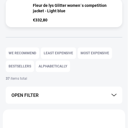
Fleur de lys Glitter women´s competition
jacket - Light blue
€332,80
P
r
WE RECOMMEND
LEAST EXPENSIVE
MOST EXPENSIVE
o
d
BESTSELLERS
ALPHABETICALLY
u
c
37
items total
t
s
OPEN FILTER
o
r
t
L
i
i
n
s
g