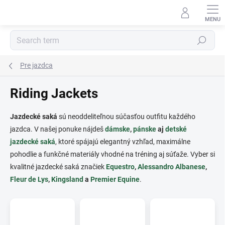
Skip
to
content
Search
Pre jazdca
Riding Jackets
Jazdecké saká
sú neoddeliteľnou súčasťou outfitu každého
jazdca. V našej ponuke nájdeš
dámske
,
pánske
aj
detské
jazdecké saká
, ktoré spájajú elegantný vzhľad, maximálne
pohodlie a funkčné materiály vhodné na tréning aj súťaže. Vyber si
kvalitné jazdecké saká značiek
Equestro
,
Alessandro Albanese
,
Fleur de Lys
,
Kingsland
a
Premier Equine
.