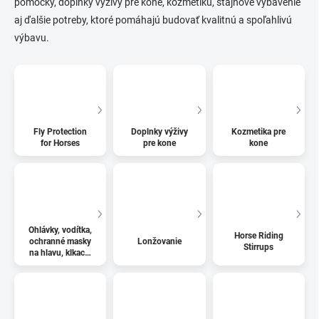
pomôcky, doplnky výživy pre kone, kozmetiku, stajňové vybavenie
aj ďalšie potreby, ktoré pomáhajú budovať kvalitnú a spoľahlivú
výbavu.
Fly Protection
Doplnky výživy
Kozmetika pre
for Horses
pre kone
kone
Ohlávky, vodítka,
Horse Riding
ochranné masky
Lonžovanie
Stirrups
na hlavu, klkacie
remene a
náhubky