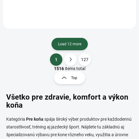
healthy joints, tendons, and
maintain clear airways and
cartilage in horses of all ages
support a healthy respiratory
and breeds. By supporting the
system.
body's...
Load 12 more
1
127
L
P
i
a
1516
items total
s
g
Top
t
i
i
n
n
Všetko pre zdravie, komfort a výkon
a
g
t
c
koňa
o
i
n
o
Kategória
Pre koňa
spája široký výber produktov pre každodennú
t
n
r
starostlivosť, tréning aj jazdecký šport. Nájdete tu základnú aj
o
špecializovanú výbavu pre kone rôzneho veku, využitia a úrovne
l