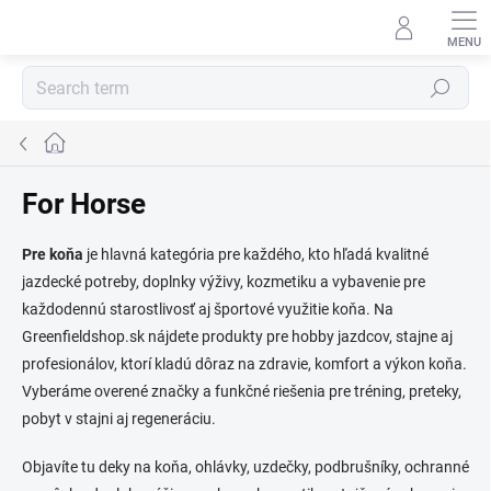
Skip
to
content
Search
Home
For Horse
Pre koňa
je hlavná kategória pre každého, kto hľadá kvalitné
jazdecké potreby, doplnky výživy, kozmetiku a vybavenie pre
každodennú starostlivosť aj športové využitie koňa. Na
Greenfieldshop.sk nájdete produkty pre hobby jazdcov, stajne aj
profesionálov, ktorí kladú dôraz na zdravie, komfort a výkon koňa.
Vyberáme overené značky a funkčné riešenia pre tréning, preteky,
pobyt v stajni aj regeneráciu.
Objavíte tu deky na koňa, ohlávky, uzdečky, podbrušníky, ochranné