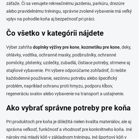
záťaže. Či sa venujete rekreačnému jazdeniu, parkúru, drezúre
s
alebo pravidelnému tréningu, správne zvolené vybavenie má veľký
vplyv na pohodlie koňa aj bezpečnosť pri práci.
Čo všetko v kategórii nájdete
Výber zahŕňa
doplnky výživy pre kone
,
kozmetiku pre kone
, deky,
ohlávky, vodítka, ochranné masky, podbrušníky, ochranné
pomôcky, plstenky, uzdečky, zubadlá, čistiace potreby, strmene aj
stajňové vybavenie. Pri výbere odporúčame zohľadniť, či riešite
každodenné používanie, sezónnu potrebu alebo špecifický
problém, napríklad ochranu proti hmyzu, podporu kĺbov,
regeneráciu svalov alebo vybavenie na transport a ustajnenie.
Ako vybrať správne potreby pre koňa
Pri produktoch pre koňa je dôležitá nielen kvalita materiálov, ale aj
správna veľkosť, funkčnosť a vhodnosť pre konkrétneho koňa. Iné
nároky má mladý kôň v základnom tréningu, iné športový kôň v