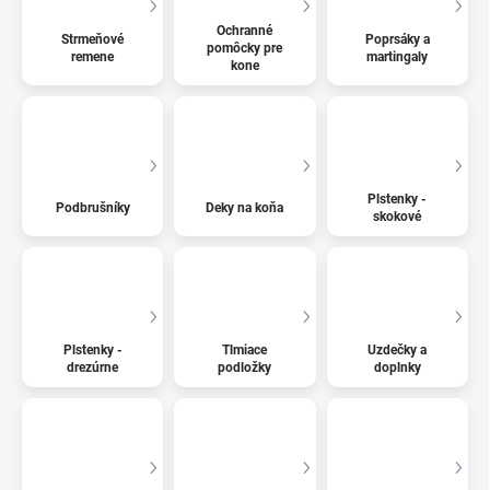
Ochranné
Strmeňové
Poprsáky a
pomôcky pre
remene
martingaly
kone
Plstenky -
Podbrušníky
Deky na koňa
skokové
Plstenky -
Tlmiace
Uzdečky a
drezúrne
podložky
doplnky