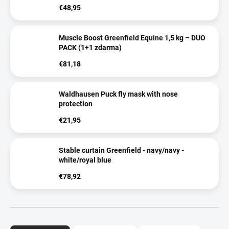
€48,95
Muscle Boost Greenfield Equine 1,5 kg – DUO
PACK (1+1 zdarma)
€81,18
Waldhausen Puck fly mask with nose
protection
€21,95
Stable curtain Greenfield - navy/navy -
white/royal blue
€78,92
P