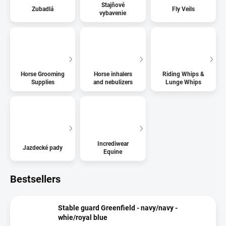
Stajňové
Zubadlá
Fly Veils
vybavenie
Horse Grooming
Horse inhalers
Riding Whips &
Supplies
and nebulizers
Lunge Whips
Incrediwear
Jazdecké pady
Equine
Bestsellers
Stable guard Greenfield - navy/navy -
whie/royal blue