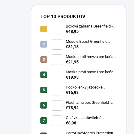
TOP 10 PRODUKTOV
Boxová zábrana Greenfield -
modrá/modrá -
€48,95
biela/kráľovská modrá
Muscle Boost Greenfield
Equine 1,5 kg – DUO PACK
€81,18
(1+1 zdarma)
Maska proti hmyzu pre koňa
strečová Waldhausen s
€21,95
ochranou nosa
Maska proti hmyzu pre koňa
strečová Waldhausen
€19,93
Podkolienky jazdecké
Makebe Pro Rider
€16,98
Plachta na box Greenfield -
modrá/modrá -
€78,92
biela/kráľovská modrá
Ohlávka nastaviteľná
Greenfield pre žriebätá
€8,98
Carr&Day&Martin Protection