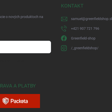
KONTAKT
ácie o nových produktoch na
samuel
@
greenfieldshop.s
+421 907 721 796
Greenfield-shop
/_greenfieldshop/
osobných údajov
RAVA A PLATBY