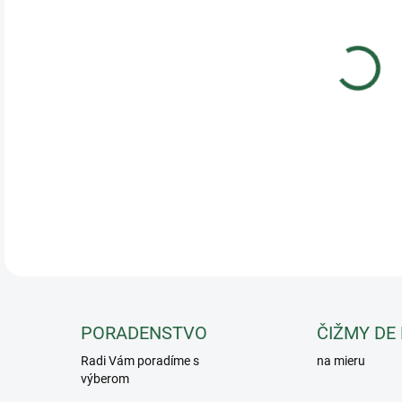
Pril
Zaru
DETA
PORADENSTVO
ČIŽMY DE
Radi Vám poradíme s
na mieru
výberom