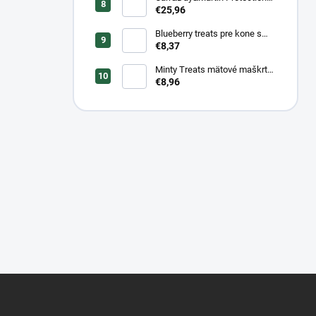
Plus, balenie 500ml
€25,96
Blueberry treats pre kone s
čučoriedkou a banánom 1 kg
€8,37
Minty Treats mätové maškrty
1 kg
€8,96
Z
á
p