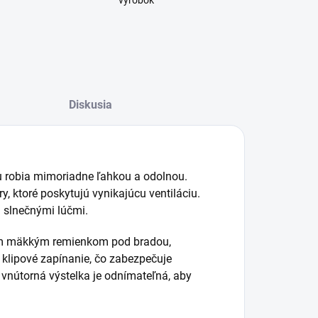
výrobok
Diskusia
ju robia mimoriadne ľahkou a odolnou.
y, ktoré poskytujú vynikajúcu ventiláciu.
 slnečnými lúčmi.
nym mäkkým remienkom pod bradou,
klipové zapínanie, čo zabezpečuje
vnútorná výstelka je odnímateľná, aby