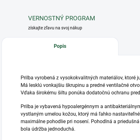
VERNOSTNÝ PROGRAM
získajte zľavu na svoj nákup
Popis
Prilba vyrobená z vysokokvalitných materiálov, ktoré 
Má lesklú vonkajšiu škrupinu a predné ventilačné otvor
Vďaka širokému šiltu ponúka dodatočnú ochranu pred
Prilba je vybavená hypoalergénnym a antibakteriál
vystlaným umelou kožou, ktorý má ľahko nastaviteľné 
maximálne pohodlie pri nosení. Pohodlná a priedušná 
bola údržba jednoduchá.