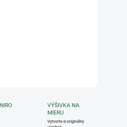
−
+
Pridať do košíka
ba Galaxy Shine so širokým šiltom a zdobeným remienkom.
čuje pohodlie, bezpečnosť a štýl.
ILNÉ INFORMÁCIE
OPÝTAŤ SA
 NIRO
VÝŠIVKA NA
MIERU
Vytvorte si originálny