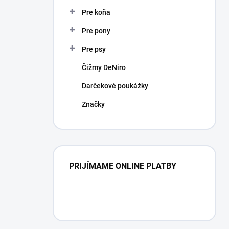
Pre koňa
Pre pony
Pre psy
Čižmy DeNiro
Darčekové poukážky
Značky
PRIJÍMAME ONLINE PLATBY