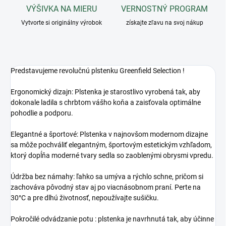
VÝŠIVKA NA MIERU
VERNOSTNÝ PROGRAM
Vytvorte si originálny výrobok
získajte zľavu na svoj nákup
Predstavujeme revolučnú plstenku Greenfield Selection !
Ergonomický dizajn: Plstenka je starostlivo vyrobená tak, aby
dokonale ladila s chrbtom vášho koňa a zaisťovala optimálne
pohodlie a podporu.
Elegantné a športové: Plstenka v najnovšom modernom dizajne
sa môže pochváliť elegantným, športovým estetickým vzhľadom,
ktorý dopĺňa moderné tvary sedla so zaoblenými obrysmi vpredu.
Údržba bez námahy: ľahko sa umýva a rýchlo schne, pričom si
zachováva pôvodný stav aj po viacnásobnom praní.
Perte na
30°C a pre dlhú životnosť, nepoužívajte sušičku.
Pokročilé odvádzanie potu : plstenka je navrhnutá tak, aby účinne