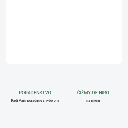
Objavte inovatívnu skokovú plstenku Greenfield Selection so
štýlovým vzorom šípky: vytvorená pre pohodlie, štýl a výkon.
Má
jedinečný dizajn a pokročilé odvádzanie potu pre optimálne
jazdenie.
Vylepšite svoj tréning ešte dnes!
DETAILNÉ INFORMÁCIE
OPÝTAŤ SA
PORADENSTVO
ČIŽMY DE NIRO
Radi Vám poradíme s výberom
na mieru