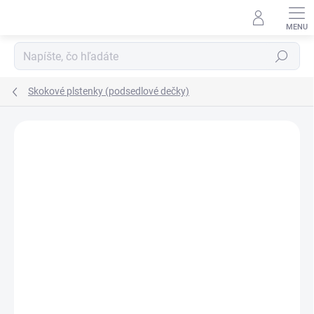
Prejsť
na
obsah
Hľadať
Skokové plstenky (podsedlové dečky)
ZNAČKA:
GREENFIELD SELECTION