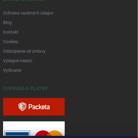
Ochrana osobných údajov
Blog
Kontakt
Cookies
Odstúpenia od zmluvy
Výdajné miesto
Vyšívanie
DOPRAVA A PLATBY