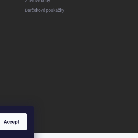
Zľavové kódy
Darčekové poukážky
Accept