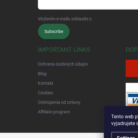
Vložením e-mailu súhlasíte s
podmienkami ochrany 
Subscribe
IMPORTANT LINKS
DOP
Ochrana osobných údajov
Blog
Kontakt
Cookies
Odstúpenia od zmluvy
Affiliate program
Tento web p
vyjadrujete 