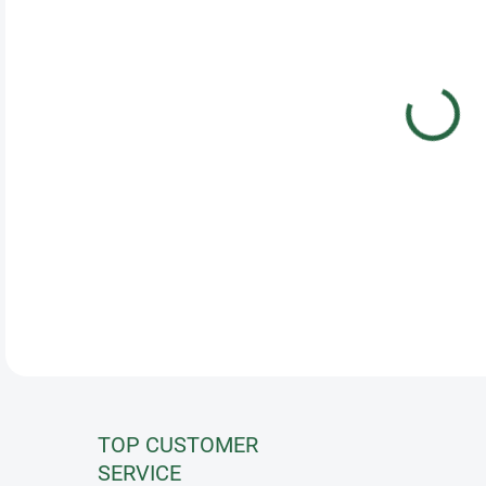
VAR
Idea
the 
the 
indi
neck
DETA
TOP CUSTOMER
SERVICE