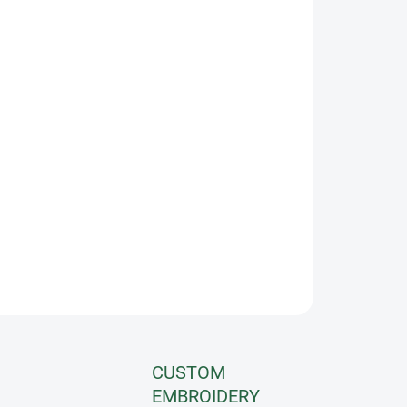
IANT
−
+
Add to cart
l protection against annoying insects. The fur padding in
forehead area prevents chafing. With extra space around
sensitive eye area. The nose bridge is elasticated and can be
vidually adjusted. Velcro fasteners on the cheek pieces and
 make it easy to attach the halter. With UV protection.
ILED INFORMATION
ASK
CUSTOM
EMBROIDERY