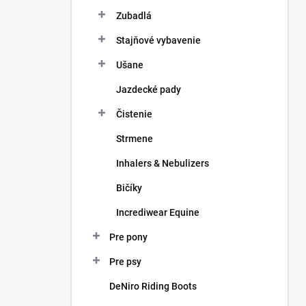
Zubadlá
Stajňové vybavenie
Ušane
Jazdecké pady
Čistenie
Strmene
Inhalers & Nebulizers
Bičíky
Incrediwear Equine
Pre pony
Pre psy
DeNiro Riding Boots