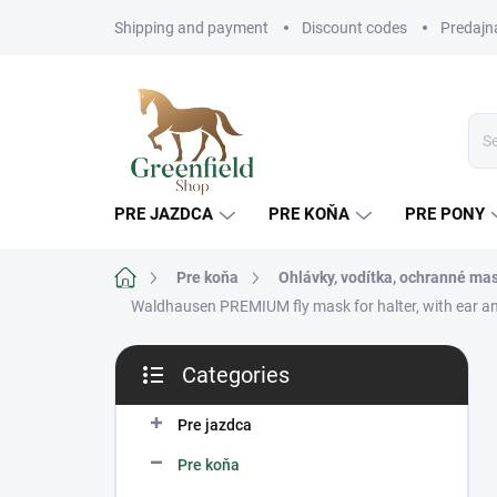
Skip
Shipping and payment
Discount codes
Predajn
to
content
PRE JAZDCA
PRE KOŇA
PRE PONY
Home
Pre koňa
Ohlávky, vodítka, ochranné ma
Waldhausen PREMIUM fly mask for halter, with ear an
S
Categories
i
Skip
d
categories
e
Pre jazdca
b
Pre koňa
a