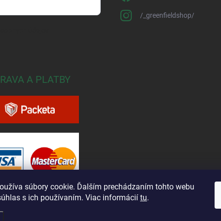
/_greenfieldshop/
osobných údajov
RAVA A PLATBY
oužíva súbory cookie. Ďalším prechádzaním tohto webu
súhlas s ich používaním. Viac informácií
tu
.