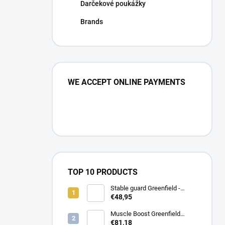
Darčekové poukážky
Brands
WE ACCEPT ONLINE PAYMENTS
TOP 10 PRODUCTS
Stable guard Greenfield -
navy/navy - whie/royal blue
€48,95
Muscle Boost Greenfield
Equine 1,5 kg – DUO PACK
€81,18