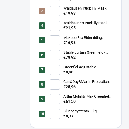
(1+1 zdarma)
Waldausen Puck Fly Mask
€19,93
Waldhausen Puck fly mask
with nose protection
€21,95
Makebe Pro Rider riding
socks
€16,98
Stable curtain Greenfield -
navy/navy - white/royal blue
€78,92
Greenfiel Adjustable
headcollar
€8,98
Carr&Day&Martin Protection
Plus, balenie 500ml
€25,96
Arthri Mobility Max Greenfield
Equine s mrkvovou príchuťou -
€61,50
komplexná kĺbová výživa pre
kone 1 kg/ 2 kg
Blueberry treats 1 kg
€8,37