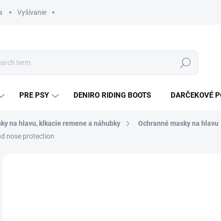
a
Vyšívanie
Search
PRE PSY
DENIRO RIDING BOOTS
DARČEKOVÉ 
sky na hlavu, klkacie remene a náhubky
Ochranné masky na hlavu
d nose protection
BRAND:
WALDHAUSEN
€3
Mea
CH
price