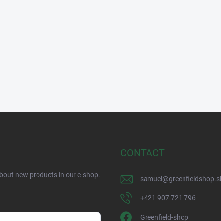
CONTACT
about new products in our e-shop.
samuel
@
greenfieldshop.s
+421 907 721 796
Greenfield-shop