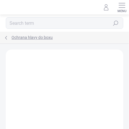
Skip
to
content
Search
Ochrana hlavy do boxu
BRAND:
GREENFIELD SELECTION