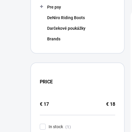
Pre psy
DeNiro Riding Boots
Darčekové poukážky
Brands
PRICE
€
17
€
18
In stock
1