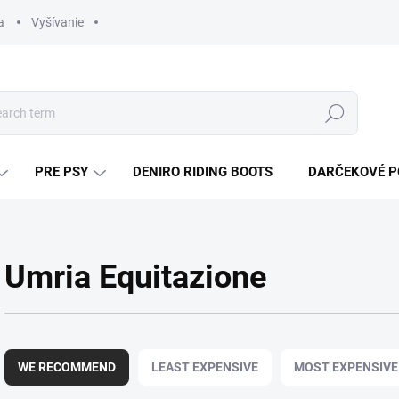
a
Vyšívanie
Search
PRE PSY
DENIRO RIDING BOOTS
DARČEKOVÉ 
Umria Equitazione
P
r
WE RECOMMEND
LEAST EXPENSIVE
MOST EXPENSIVE
o