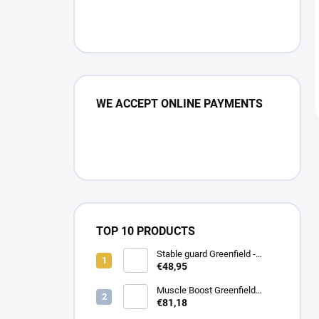
WE ACCEPT ONLINE PAYMENTS
TOP 10 PRODUCTS
Stable guard Greenfield -
navy/navy - whie/royal blue
€48,95
Muscle Boost Greenfield
Equine 1,5 kg – DUO PACK
€81,18
(1+1 zdarma)