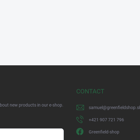
CONTACT
about new products in our e-shop.
samuel
@
greenfieldshop.s
+421 907 721 796
Greenfield-shop