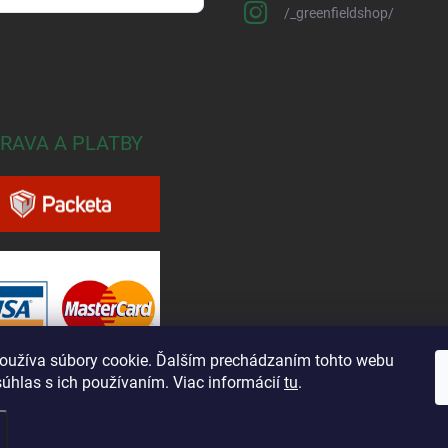
/_greenfieldshop/
osobných údajov
RAVA A PLATBY
oužíva súbory cookie. Ďalším prechádzaním tohto webu
súhlas s ich používaním. Viac informácií
tu
.