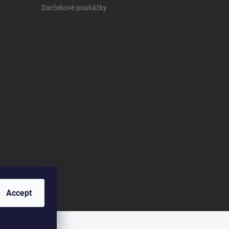
Darčekové poukážky
Accept
Created by Shoptet