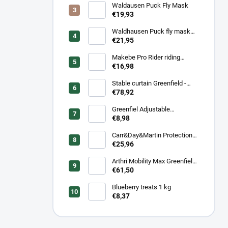
Waldausen Puck Fly Mask
€19,93
Waldhausen Puck fly mask
with nose protection
€21,95
Makebe Pro Rider riding
socks
€16,98
Stable curtain Greenfield -
navy/navy - white/royal blue
€78,92
Greenfiel Adjustable
headcollar
€8,98
Carr&Day&Martin Protection
Plus, balenie 500ml
€25,96
Arthri Mobility Max Greenfield
Equine s mrkvovou príchuťou -
€61,50
komplexná kĺbová výživa pre
kone 1 kg/ 2 kg
Blueberry treats 1 kg
€8,37