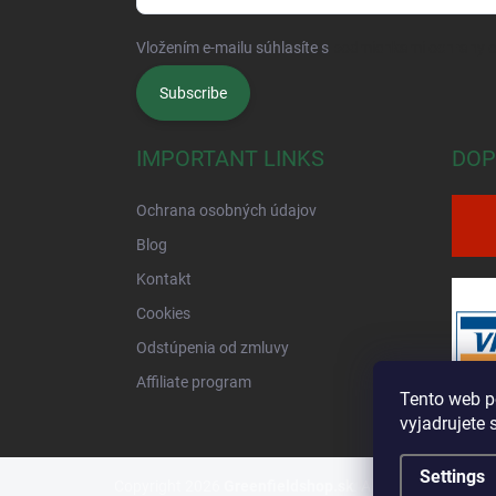
Vložením e-mailu súhlasíte s
podmienkami ochrany 
Subscribe
IMPORTANT LINKS
DOP
Ochrana osobných údajov
Blog
Kontakt
Cookies
Odstúpenia od zmluvy
Affiliate program
Tento web p
vyjadrujete 
Settings
Copyright 2026
Greenfieldshop.sk
. All rights reserved.